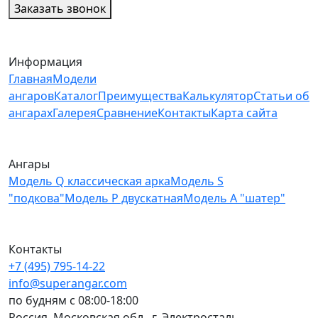
Заказать звонок
Информация
Главная
Модели
ангаров
Каталог
Преимущества
Калькулятор
Статьи об
ангарах
Галерея
Сравнение
Контакты
Карта сайта
Ангары
Модель Q классическая арка
Модель S
"подкова"
Модель P двускатная
Модель A "шатер"
Контакты
+7 (495) 795-14-22
info@superangar.com
по будням с 08:00-18:00
Россия, Московская обл., г. Электросталь,